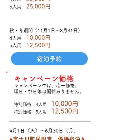
25,000
円
5人用
秋・冬期間（11月1日～3月31日）
10,000
円
4人用
12,500
円
5人用
宿泊予約
キャンペーン価格
​キャンペーン中
は、均一価格。
曜日・祭日等は関係ありません。
10,000
円
特別価格 4人
用
12,500円
特別価
格
5人用
4月1日（火）〜6月30日（月）
●富士川町民限定 優待宿泊キ