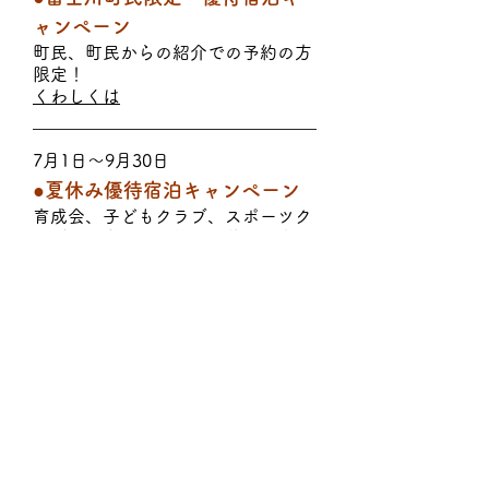
ャンペーン
​町民、町民からの紹介での予約の方
限定！
​くわしくは
7月1日〜9月30日
●夏休み優待宿泊キャンペーン
​育成会、子どもクラブ、スポーツク
ラブ、大学のゼミ棟が主催する宿泊
事業。
10月1日〜11月30日
●
秋の収穫キャンペーン
秋もご利用しやすい割引料金に！​
12月1日〜3月31日（除くお正月休
み）